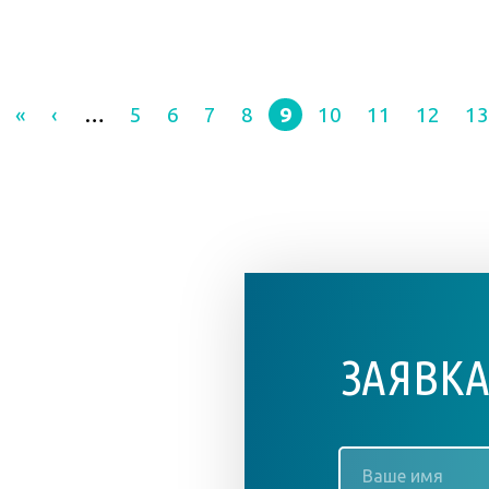
«
‹
…
5
6
7
8
9
10
11
12
1
ЗАЯВКА
Ваше
имя