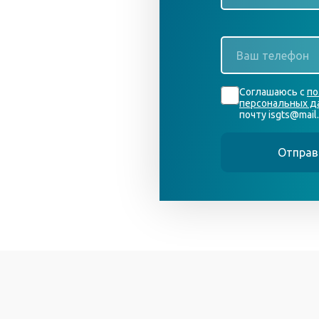
*
Ваш
телефон
*
Согласие
Соглашаюсь с
по
*
персональных д
почту isgts@mail.